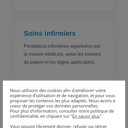
Soins infirmiers
Prestations infirmières organisées par
la maison médicale, selon les besoins
du patient et les règles applicables.
Nous utilisons des cookies afin d’améliorer votre
expérience d’utilisation et de navigation, et pour vous
proposer les contenus les plus adaptés. Nous avons à
Kinésithérapie
coeur de protéger vos données personnelles.
Pour plus d’information, consulter notre politique de
confidentialité, en cliquant sur "
En savoir plus
".
Soins de kinésithérapie couverts dans
le cadre du forfait, avec prescription
Vous pouvez librement donner, refuser ou retirer